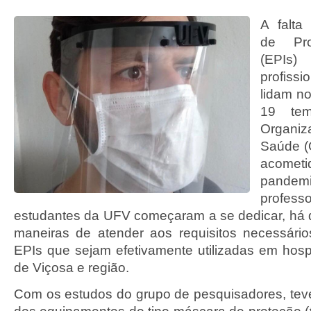
A falta
de Pro
(EPI
profissi
lidam n
19 te
Organi
Saúde (
acom
pandemi
prof
estudantes da UFV começaram a se dedicar, há
maneiras de atender aos requisitos necessári
EPIs que sejam efetivamente utilizadas em hospi
de Viçosa e região.
Com os estudos do grupo de pesquisadores, teve