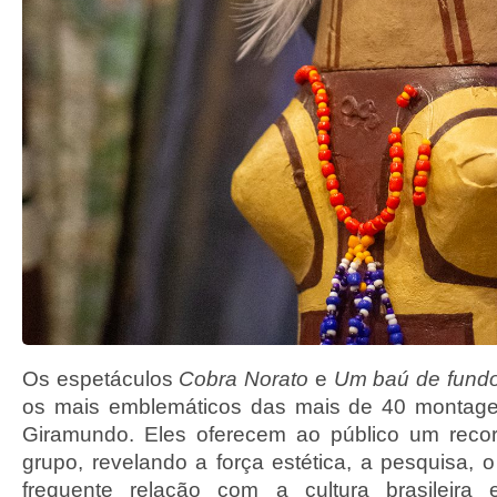
Os espetáculos
Cobra Norato
e
Um baú de fundo
os mais emblemáticos das mais de 40 montagen
Giramundo. Eles oferecem ao público um recort
grupo, revelando a força estética, a pesquisa, 
frequente relação com a cultura brasileira 