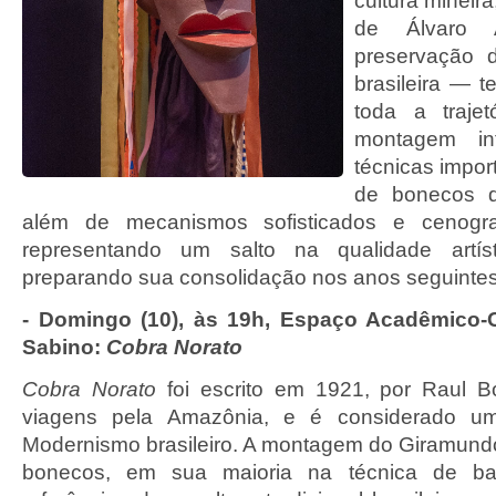
cultura mineira
de Álvaro A
preservação d
brasileira — 
toda a traje
montagem in
técnicas impor
de bonecos d
além de mecanismos sofisticados e cenografi
representando um salto na qualidade artí
preparando sua consolidação nos anos seguintes
- Domingo (10), às 19h, Espaço Acadêmico-C
Sabino:
Cobra Norato
Cobra Norato
foi escrito em 1921, por Raul B
viagens pela Amazônia, e é considerado 
Modernismo brasileiro. A montagem do Giramundo 
bonecos, em sua maioria na técnica de bal