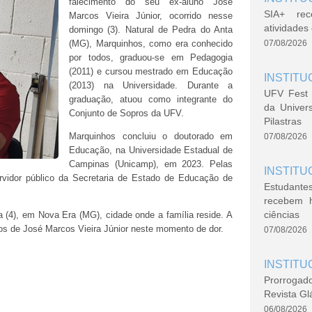
falecimento do seu ex-aluno José
SIA+ rec
Marcos Vieira Júnior, ocorrido nesse
atividade
domingo (3). Natural de Pedra do Anta
(MG), Marquinhos, como era conhecido
07/08/2026
por todos, graduou-se em Pedagogia
(2011) e cursou mestrado em Educação
INSTITU
(2013) na Universidade. Durante a
UFV Fest 
graduação, atuou como integrante do
da Univer
Conjunto de Sopros da UFV.
Pilastras
Marquinhos concluiu o doutorado em
07/08/2026
Educação, na Universidade Estadual de
Campinas (Unicamp), em 2023. Pelas
INSTITU
ervidor público da Secretaria de Estado de Educação de
Estudante
recebem 
ciências
 (4), em Nova Era (MG), cidade onde a família reside. A
os de José Marcos Vieira Júnior neste momento de dor.
07/08/2026
INSTITU
Prorrogad
Revista Gl
06/08/2026