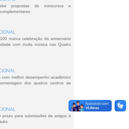
ebe propostas de minicursos e
s complementares
CIONAL
100 marca celebração do aniversário
sidade com muita música nas Quatro
CIONAL
s com melhor desempenho acadêmico
homenagem dos quatros centros de
CIONAL
o prazo para submissões de artigos à
áuks