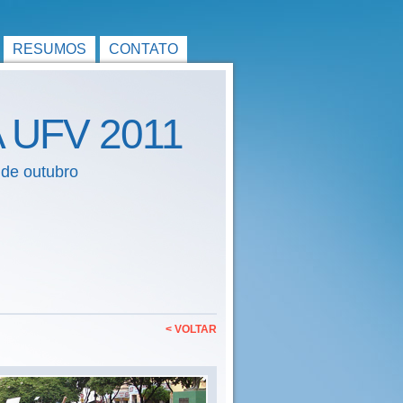
RESUMOS
CONTATO
A UFV 2011
 de outubro
< VOLTAR