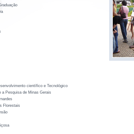
-Graduação
ra
s
envolvimento científico e Tecnológico
a Pesquisa de Minas Gerais
rnardes
s Florestais
nsão
Viçosa