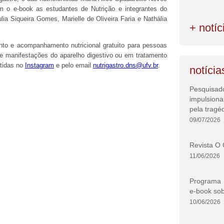
m o e-book as estudantes de Nutrição e integrantes do
lia Siqueira Gomes, Marielle de Oliveira Faria e Nathália
+ notíc
to e acompanhamento nutricional gratuito para pessoas
 manifestações do aparelho digestivo ou em tratamento
btidas no
Instagram
e pelo email
nutrigastro.dns@ufv.br
.
notícia
Pesquisad
impulsion
pela tragé
09/07/2026
Revista O 
11/06/2026
Programa d
e-book sob
10/06/2026