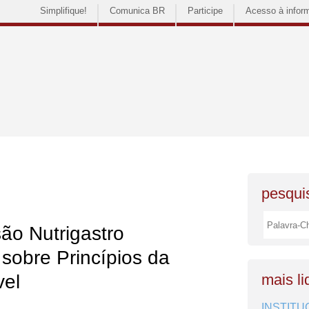
Simplifique!
Comunica BR
Participe
Acesso à infor
pesquis
ão Nutrigastro
 sobre Princípios da
vel
mais li
INSTITU