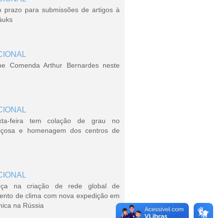
o prazo para submissões de artigos à
áuks
CIONAL
be Comenda Arthur Bernardes neste
CIONAL
xta-feira tem colação de grau no
içosa e homenagem dos centros de
CIONAL
ça na criação de rede global de
ento de clima com nova expedição em
nica na Rússia