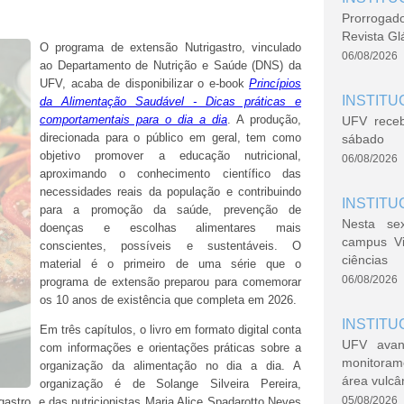
Prorrogad
Revista Gl
O programa de extensão Nutrigastro, vinculado
06/08/2026
ao Departamento de Nutrição e Saúde (DNS) da
UFV, acaba de disponibilizar o e-book
Princípios
INSTITU
da Alimentação Saudável - Dicas práticas e
comportamentais para o dia a dia
. A produção,
UFV rece
direcionada para o público em geral, tem como
sábado
objetivo promover a educação nutricional,
06/08/2026
aproximando o conhecimento científico das
necessidades reais da população e contribuindo
INSTITU
para a promoção da saúde, prevenção de
Nesta se
doenças e escolhas alimentares mais
campus V
conscientes, possíveis e sustentáveis. O
ciências
material é o primeiro de uma série que o
06/08/2026
programa de extensão preparou para comemorar
os 10 anos de existência que completa em 2026.
INSTITU
Em três capítulos, o livro em formato digital conta
UFV avan
com informações e orientações práticas sobre a
monitoram
organização da alimentação no dia a dia. A
área vulcâ
organização é de Solange Silveira Pereira,
05/08/2026
astro, e das nutricionistas Maria Alice Spadarotto Neves