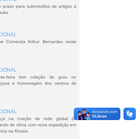
o prazo para submissões de artigos à
áuks
CIONAL
be Comenda Arthur Bernardes neste
CIONAL
xta-feira tem colação de grau no
içosa e homenagem dos centros de
CIONAL
ça na criação de rede global de
ento de clima com nova expedição em
nica na Rússia