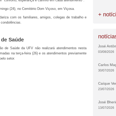
er "conforto, esperança e carinho em cada atendimento".
mingo (24), no Cemitério Dom Viçoso, em Viçosa.
+ notíc
ariza com os familiares, amigos, colegas de trabalho e
 condolências.
notícia
 de Saúde
José Antôn
ão de Saúde da UFV não realizará atendimentos nesta
03/08/2026
tomadas na terça-feira (26) e os atendimentos previamente
elo setor.
Carlos Ma
30/07/2026
Caíque Ver
23/07/2026
José Bheri
13/07/2026