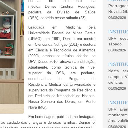
notícia do falecimento da
Prorrogad
médica Denise Cristina Rodrigues,
Revista Gl
pediatra da Divisão de Saúde
(DSA), ocorrido nesse sábado (23).
06/08/2026
Graduada em Medicina pela
INSTITU
Universidade Federal de Minas Gerais
UFV rece
(UFMG), em 1991, Denise era mestre
sábado
em Ciência da Nutrição (2011) e doutora
em Ciência e Tecnologia de Alimentos
06/08/2026
(2020), ambos os títulos obtidos na
UFV. Desde 2010, atuava na instituição.
INSTITU
Atualmente, como técnica de nível
Nesta se
superior da DSA, era pediatra,
campus V
coordenadora do Programa de
ciências
Residência Médica da Universidade e
06/08/2026
supervisora do Programa de Residência
em Pediatria da Irmandade do Hospital
Nossa Senhora das Dores, em Ponte
INSTITU
Nova (MG).
UFV avan
monitoram
Em homenagem publicada no Instagram
área vulcâ
ao cuidado das crianças e de suas famílias, Denise foi
05/08/2026