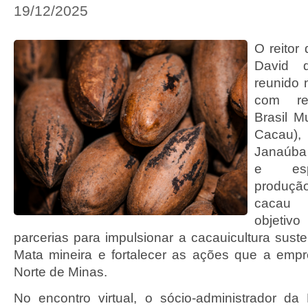
19/12/2025
O reitor
David d
reunido n
com re
Brasil 
Cacau
Jan
e esp
produç
cacau 
objeti
parcerias para impulsionar a cacauicultura sust
Mata mineira e fortalecer as ações que a emp
Norte de Minas.
No encontro virtual, o sócio-administrador d