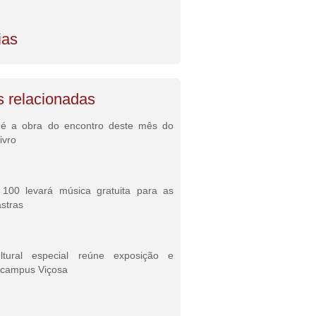
ias
s relacionadas
 é a obra do encontro deste mês do
ivro
100 levará música gratuita para as
astras
ltural especial reúne exposição e
 campus Viçosa