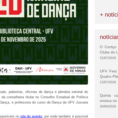
+ notíc
notícia
O Cortiço
Clube do L
31/07/2026
UFV Fest 
Quatro Pil
13/07/2026
e, palestras, oficinas de dança e plenária setorial do
Quinta cu
a conselheira titular no Conselho Estadual de Política
música no
 Dança, e professora do curso de Dança da UFV Jussara
30/06/2026
isponíveis no
site do evento
, por onde também é possível