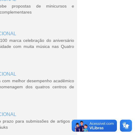
ebe propostas de minicursos e
s complementares
CIONAL
100 marca celebração do aniversário
sidade com muita música nas Quatro
CIONAL
s com melhor desempenho acadêmico
homenagem dos quatros centros de
CIONAL
o prazo para submissões de artigos à
áuks