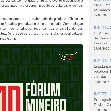
de Dança. Com entrada gratuita, o evento é destinado a
SIA+ rec
estudantes, professores, produtores culturais e demais
atividade
07/08/2026
esenvolvimento e a elaboração de políticas públicas a
cente à cadeia produtiva da dança no estado. Com o slogan
INSTITU
o tem como principal foco dar voz e visibilidade aos
UFV Fest 
atuação e saberes da área a partir das especificidades
da Univer
Minas Gerais.
Pilastras
07/08/2026
INSTITU
Estudante
recebem 
ciências
07/08/2026
INSTITU
Prorrogad
Revista Gl
06/08/2026