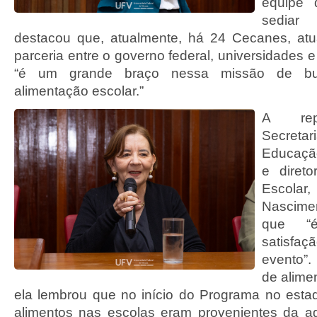
equipe d
sediar
destacou que, atualmente, há 24 Cecanes, at
parceria entre o governo federal, universidades e 
“é um grande braço nessa missão de bu
alimentação escolar.”
A rep
Secreta
Educaçã
e diret
Escolar
Nascime
que “
satisfa
evento”.
de alime
ela lembrou que no início do Programa no est
alimentos nas escolas eram provenientes da agri