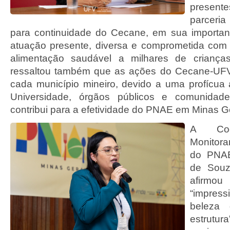
present
parceri
para continuidade do Cecane, em sua importa
atuação presente, diversa e comprometida com
alimentação saudável a milhares de criança
ressaltou também que as ações do Cecane-UF
cada município mineiro, devido a uma profícua a
Universidade, órgãos públicos e comunidade
contribui para a efetividade do PNAE em Minas G
A Coo
Monitora
do PNA
de Souza
afirm
“impre
beleza
estrutur