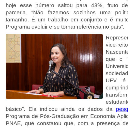
hoje esse número saltou para 43%, fruto d
parceria. “Não fazemos sozinhos uma políti
tamanho. É um trabalho em conjunto e é muito 
Programa evoluir e se tornar referência no país”.
Represen
vice-r
Nascente
que o “
Univers
socieda
UFV é r
cumprind
transfo
estuda
básico”. Ela indicou ainda os dados da
pesq
Programa de Pós-Graduação em Economia Aplic
PNAE, que constatou que, com a presença de 