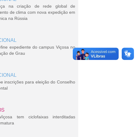
ça na criação de rede global de
ento de clima com nova expedição em
nica na Rússia
CIONAL
efine expediente do campus Viçosa no
ação de Grau
CIONAL
 inscrições para eleição do Conselho
ntal
OS
çosa tem ciclofaixas interditadas
rmatura