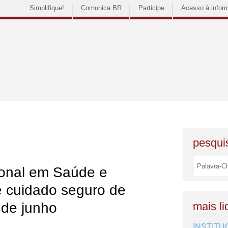
Simplifique!
Comunica BR
Participe
Acesso à infor
pesquis
ional em Saúde e
 cuidado seguro de
 de junho
mais li
INSTITU