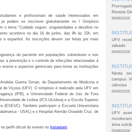
Prorrogad
Revista Gl
estudantes e profissionais de saúde interessados em
06/08/2026
e já podem se inscrever gratuitamente no I Simpósio
 o tema "Cuidado seguro: singularidades e desafios no
INSTITU
evento acontece no dia 16 de junho, das 9h às 15h, em
s e espanhol. As inscrições devem ser feitas por meio
UFV rece
sábado
06/08/2026
gurança do paciente em populações vulneráveis e nos
as a prevenção e o controle de infecções relacionadas à
INSTITU
 ensino e aspectos gerenciais para tornar as instituições
Nesta se
campus V
 Andréia Guerra Siman, do Departamento de Medicina e
ciências
l de Viçosa (UFV). O simpósio é realizado pela UFV em
06/08/2026
Bragança (IPB), a Universidade Federal de Juiz de Fora
 Universidade de Lisboa (ICS-ULisboa) e a Escola Superior
a (ESEUC). Também participam a Escuela Universitaria
INSTITU
Salamanca - USAL) e o Hospital Alemão Oswaldo Cruz, de
UFV avan
monitoram
área vulcâ
o perfil oficial do evento no
Instagram
.
05/08/2026