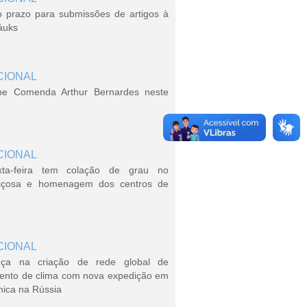
o prazo para submissões de artigos à
áuks
CIONAL
be Comenda Arthur Bernardes neste
CIONAL
xta-feira tem colação de grau no
içosa e homenagem dos centros de
CIONAL
ça na criação de rede global de
ento de clima com nova expedição em
nica na Rússia