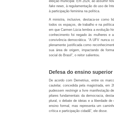
eleição municipal. Em 2024, ao assumir no
fake news
, à regulamentação do uso de Intel
à participação feminina na política.
A ministra, inclusive, destaca-se como l
todos os espaços, de trabalho e na polític
em que Carmen Lúcia lembra a evolução hist
conhecimento foi negado às mulheres e a
convivência democrática. “A UFV nunca co
plenamente justificada como reconheciment
sua área de origem, impactando de forma d
social do Brasil”, o reitor salientou.
Defesa do ensino superior
De acordo com Demetrius, entre os marcos
cautelar, concedida pela magistrada, em 20
pudessem restringir a livre manifestação 
pilares fundamentais da democracia, dest
plural, o debate de ideias e a liberdade d
ensino formal, mas representa um caminho 
crítica e participação cidadã”, ele disse.