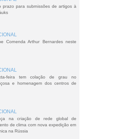
o prazo para submissões de artigos à
áuks
CIONAL
be Comenda Arthur Bernardes neste
CIONAL
xta-feira tem colação de grau no
içosa e homenagem dos centros de
CIONAL
ça na criação de rede global de
ento de clima com nova expedição em
nica na Rússia