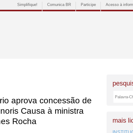
Simplifique!
Comunica BR
Participe
Acesso à infor
pesquis
ário aprova concessão de
onoris Causa à ministra
nes Rocha
mais li
INSTITU