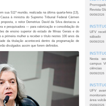
Prorrogad
Revista Gl
m sua 511ª reunião, realizada na última quarta-feira (13),
06/08/2026
s Causa à ministra do Supremo Tribunal Federal Cármen
proposta, o reitor Demetrius David da Silva destacou a
INSTITU
a e pesquisadora — para valorização e consolidação do
ções de ensino superior do estado de Minas Gerais e do
UFV rece
 e a primeira mulher a receber o título nestes 100 anos da
sábado
dade da titulação acontecerá dentro da programação de
06/08/2026
serão divulgados assim que forem definidos.
INSTITU
Nesta se
campus V
ciências
06/08/2026
INSTITU
UFV avan
monitoram
área vulcâ
05/08/2026