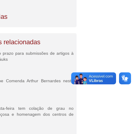
ias
s relacionadas
o prazo para submissões de artigos à
áuks
be Comenda Arthur Bernardes neste
xta-feira tem colação de grau no
içosa e homenagem dos centros de