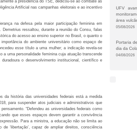
vamente a presidência do TSE, dedicou-se ao combate às
igência Artificial nas campanhas eleitorais e ao incentivo
UFV avan
monitoram
área vulcâ
iderança na defesa pela maior participação feminina em
05/08/2026
a. Demetrius ressaltou, durante a reunião do Consu, falas
órica do acesso ao ensino superior no Brasil, o quanto o
 importância do ambiente universitário como espaço de
Portaria d
ncedeu esse título a uma mulher; a indicação revela-se
dia da Col
o a uma personalidade feminina cuja atuação transcende
04/08/2026
uradoura o desenvolvimento institucional, científico e
 da história das universidades federais está a medida
18, para suspender atos judiciais e administrativos que
de pensamento. “Defendeu as universidades federais como
acando que esses espaços devem garantir a convivência
e expressão. Para a ministra, a educação não se limita ao
de ‘libertação’, capaz de ampliar direitos, consciência