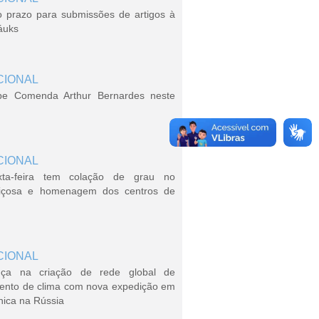
o prazo para submissões de artigos à
áuks
CIONAL
be Comenda Arthur Bernardes neste
CIONAL
xta-feira tem colação de grau no
içosa e homenagem dos centros de
CIONAL
ça na criação de rede global de
ento de clima com nova expedição em
nica na Rússia