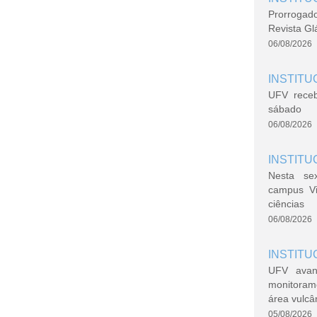
Prorrogad
Revista Gl
06/08/2026
INSTITU
UFV rece
sábado
06/08/2026
INSTITU
Nesta se
campus V
ciências
06/08/2026
INSTITU
UFV avan
monitoram
área vulcâ
05/08/2026