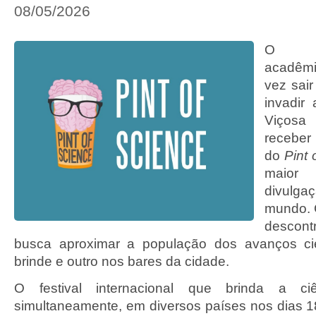
08/05/2026
O co
acadêm
vez sair
invadir
Viçosa
receber
do
Pint 
maior
divulga
mundo. 
descon
busca aproximar a população dos avanços cie
brinde e outro nos bares da cidade.
O festival internacional que brinda a ciê
simultaneamente, em diversos países nos dias 1