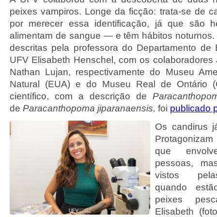
peixes vampiros. Longe da ficção: trata-se de c
por merecer essa identificação, já que são
alimentam de sangue — e têm hábitos noturnos.
descritas pela professora do Departamento de 
UFV Elisabeth Henschel, com os colaboradores
Nathan Lujan, respectivamente do Museu Amer
Natural (EUA) e do Museu Real de Ontário (
científico, com a descrição de
Paracanthopo
de
Paracanthopoma jiparanaensis,
foi
publicado 
Os candirus j
Protagonizam 
que envol
pessoas, ma
vistos pel
quando estã
peixes pesc
Elisabeth (fot