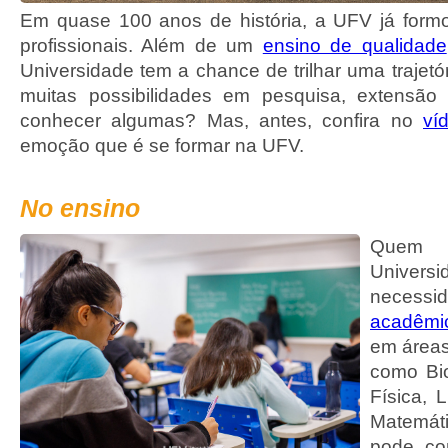
Em quase 100 anos de história, a UFV já form
profissionais. Além de um
ensino de qualidade
Universidade tem a chance de trilhar uma trajet
muitas possibilidades em pesquisa, extensão
conhecer algumas? Mas, antes, confira no
ví
emoção que é se formar na UFV.
No ensino
Que
Unive
neces
acadêmi
em áreas
como Bio
Física, 
Matemá
pode co