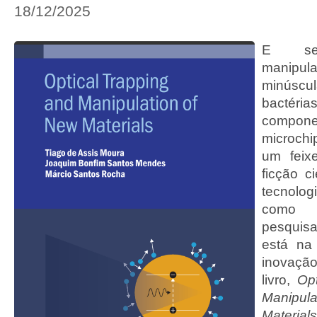
18/12/2025
E se
manip
minúscul
bactéri
comp
microchi
um feix
ficção c
tecnolog
como
pesqui
está na
inovaç
livro,
Op
Manipu
Materials