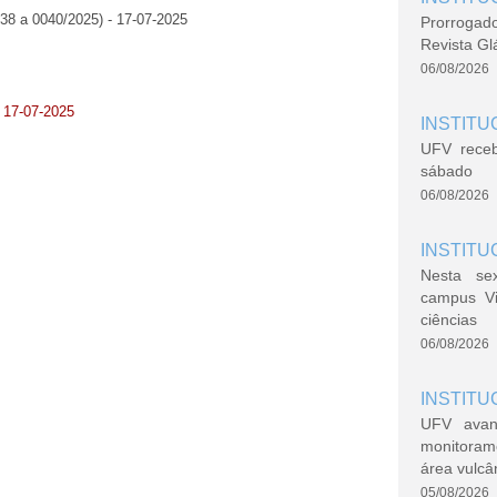
038 a 0040/2025) - 17-07-2025
Prorrogad
Revista Gl
06/08/2026
- 17-07-2025
INSTITU
UFV rece
sábado
06/08/2026
INSTITU
Nesta se
campus V
ciências
06/08/2026
INSTITU
UFV avan
monitoram
área vulcâ
05/08/2026