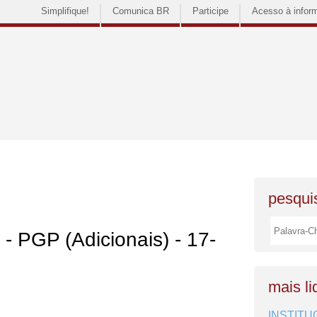
Simplifique!
Comunica BR
Participe
Acesso à infor
pesquis
 - PGP (Adicionais) - 17-
mais li
INSTITU