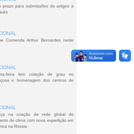
o prazo para submissões de artigos à
áuks
CIONAL
be Comenda Arthur Bernardes neste
CIONAL
xta-feira tem colação de grau no
içosa e homenagem dos centros de
CIONAL
ça na criação de rede global de
ento de clima com nova expedição em
nica na Rússia