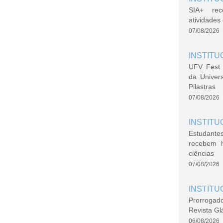
SIA+ rec
atividade
07/08/2026
INSTITU
UFV Fest 
da Univer
Pilastras
07/08/2026
INSTITU
Estudante
recebem 
ciências
07/08/2026
INSTITU
Prorrogad
Revista Gl
06/08/2026