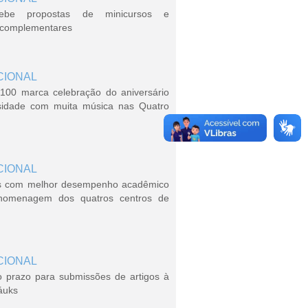
ebe propostas de minicursos e
s complementares
CIONAL
100 marca celebração do aniversário
sidade com muita música nas Quatro
CIONAL
s com melhor desempenho acadêmico
homenagem dos quatros centros de
CIONAL
o prazo para submissões de artigos à
áuks