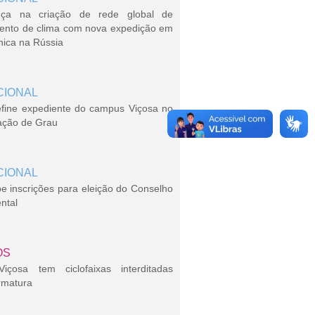
ça na criação de rede global de
ento de clima com nova expedição em
nica na Rússia
CIONAL
efine expediente do campus Viçosa no
ação de Grau
CIONAL
 inscrições para eleição do Conselho
ntal
OS
çosa tem ciclofaixas interditadas
rmatura