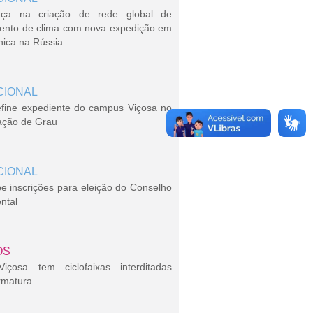
ça na criação de rede global de
ento de clima com nova expedição em
nica na Rússia
CIONAL
efine expediente do campus Viçosa no
ação de Grau
CIONAL
 inscrições para eleição do Conselho
ntal
OS
çosa tem ciclofaixas interditadas
rmatura