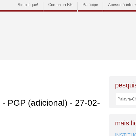
Simplifique!
Comunica BR
Participe
Acesso à infor
pesquis
 - PGP (adicional) - 27-02-
mais li
INSTITU