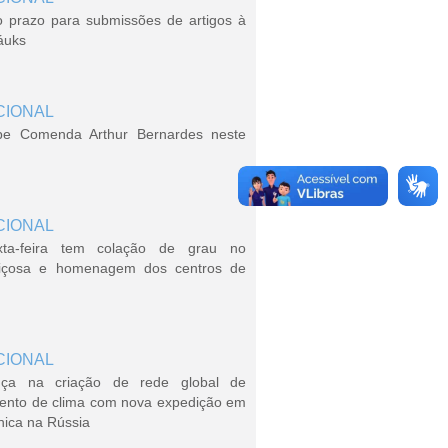
o prazo para submissões de artigos à
áuks
CIONAL
be Comenda Arthur Bernardes neste
CIONAL
xta-feira tem colação de grau no
içosa e homenagem dos centros de
CIONAL
ça na criação de rede global de
ento de clima com nova expedição em
nica na Rússia