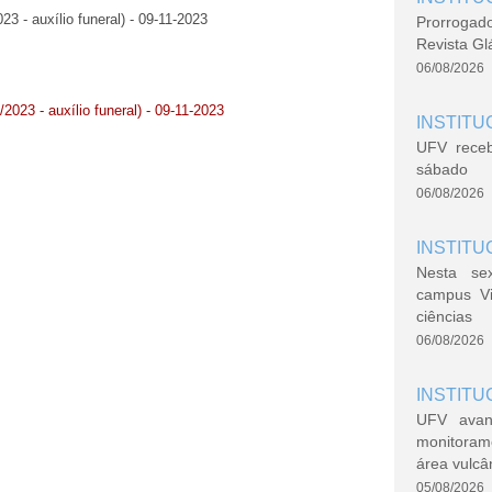
23 - auxílio funeral) - 09-11-2023
Prorrogad
Revista Gl
06/08/2026
2023 - auxílio funeral) - 09-11-2023
INSTITU
UFV rece
sábado
06/08/2026
INSTITU
Nesta se
campus V
ciências
06/08/2026
INSTITU
UFV avan
monitoram
área vulcâ
05/08/2026