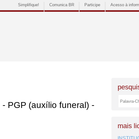
Simplifique!
Comunica BR
Participe
Acesso à infor
pesquis
 - PGP (auxílio funeral) -
mais li
INSTITU