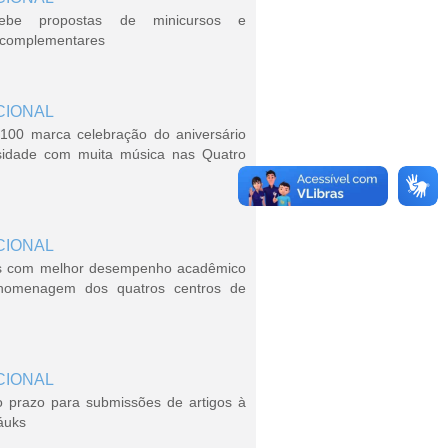
ebe propostas de minicursos e
s complementares
CIONAL
100 marca celebração do aniversário
sidade com muita música nas Quatro
CIONAL
s com melhor desempenho acadêmico
homenagem dos quatros centros de
CIONAL
o prazo para submissões de artigos à
áuks