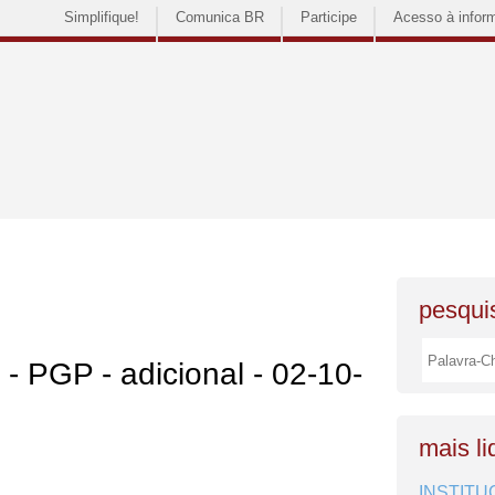
Simplifique!
Comunica BR
Participe
Acesso à infor
pesquis
 - PGP - adicional - 02-10-
mais li
INSTITU