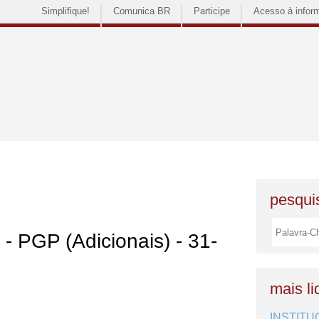
Simplifique!
Comunica BR
Participe
Acesso à infor
pesquis
 - PGP (Adicionais) - 31-
mais li
INSTITU