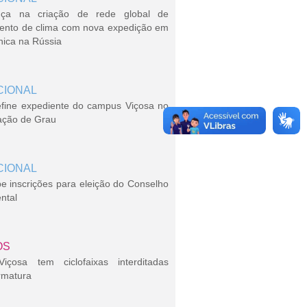
ça na criação de rede global de
ento de clima com nova expedição em
nica na Rússia
CIONAL
efine expediente do campus Viçosa no
ação de Grau
CIONAL
 inscrições para eleição do Conselho
ntal
OS
çosa tem ciclofaixas interditadas
rmatura