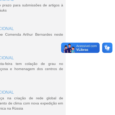
o prazo para submissões de artigos à
áuks
CIONAL
be Comenda Arthur Bernardes neste
CIONAL
xta-feira tem colação de grau no
içosa e homenagem dos centros de
CIONAL
ça na criação de rede global de
ento de clima com nova expedição em
nica na Rússia