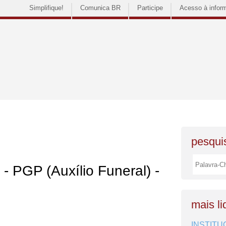
Simplifique!
Comunica BR
Participe
Acesso à infor
pesquis
 - PGP (Auxílio Funeral) -
mais li
INSTITU