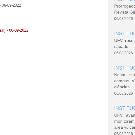
- 06-09-2022
Prorrogad
Revista Gl
06/08/2026
al) - 06-09-2022
INSTITU
UFV rece
sábado
06/08/2026
INSTITU
Nesta se
campus V
ciências
06/08/2026
INSTITU
UFV avan
monitoram
área vulcâ
05/08/2026