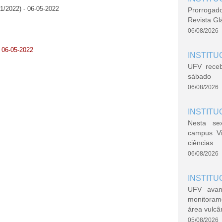
1/2022) - 06-05-2022
Prorrogad
Revista Gl
06/08/2026
- 06-05-2022
INSTITU
UFV rece
sábado
06/08/2026
INSTITU
Nesta se
campus V
ciências
06/08/2026
INSTITU
UFV avan
monitoram
área vulcâ
05/08/2026