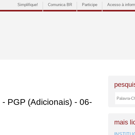
Simplifique!
Comunica BR
Participe
Acesso à infor
pesquis
 - PGP (Adicionais) - 06-
mais li
INSTITU