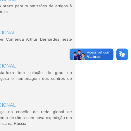
o prazo para submissões de artigos à
áuks
CIONAL
be Comenda Arthur Bernardes neste
CIONAL
xta-feira tem colação de grau no
içosa e homenagem dos centros de
CIONAL
ça na criação de rede global de
ento de clima com nova expedição em
nica na Rússia