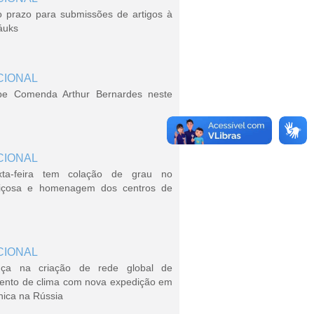
o prazo para submissões de artigos à
áuks
CIONAL
be Comenda Arthur Bernardes neste
CIONAL
xta-feira tem colação de grau no
içosa e homenagem dos centros de
CIONAL
ça na criação de rede global de
ento de clima com nova expedição em
nica na Rússia