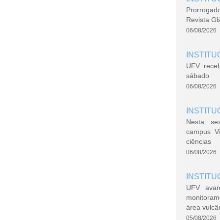
Prorrogad
Revista Gl
06/08/2026
INSTITU
UFV rece
sábado
06/08/2026
INSTITU
Nesta se
campus V
ciências
06/08/2026
INSTITU
UFV avan
monitoram
área vulcâ
05/08/2026