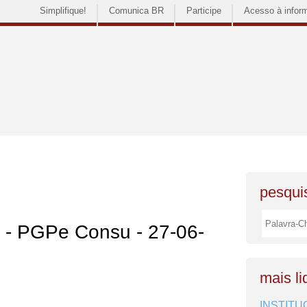
Simplifique!
Comunica BR
Participe
Acesso à infor
pesquis
s - PGPe Consu - 27-06-
mais li
INSTITU