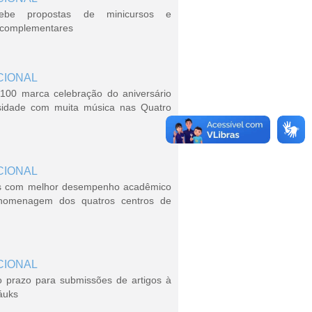
ebe propostas de minicursos e
s complementares
CIONAL
100 marca celebração do aniversário
sidade com muita música nas Quatro
CIONAL
s com melhor desempenho acadêmico
homenagem dos quatros centros de
CIONAL
o prazo para submissões de artigos à
áuks