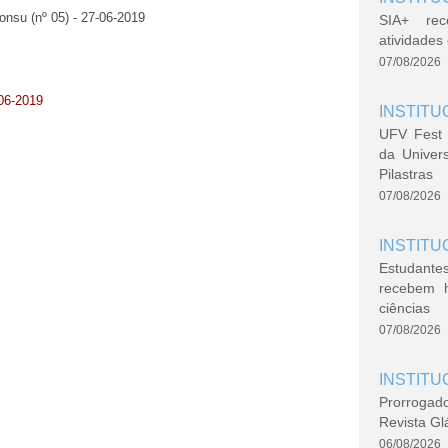
onsu (nº 05) - 27-06-2019
SIA+ rec
atividade
07/08/2026
06-2019
INSTITU
UFV Fest 
da Univer
Pilastras
07/08/2026
INSTITU
Estudante
recebem 
ciências
07/08/2026
INSTITU
Prorrogad
Revista Gl
06/08/2026