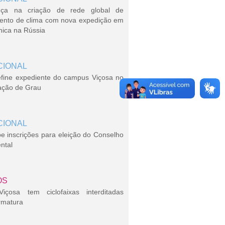
ça na criação de rede global de
ento de clima com nova expedição em
nica na Rússia
CIONAL
efine expediente do campus Viçosa no
ação de Grau
CIONAL
 inscrições para eleição do Conselho
ntal
OS
çosa tem ciclofaixas interditadas
rmatura