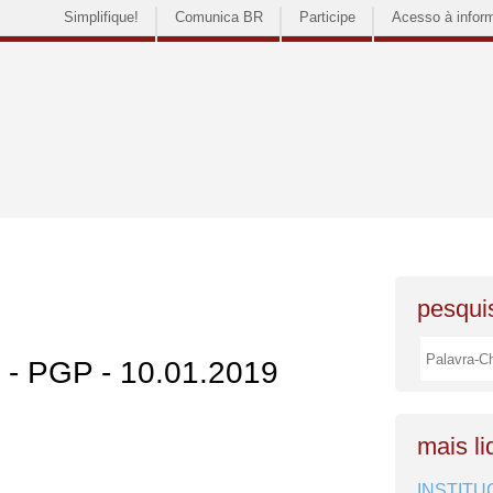
Simplifique!
Comunica BR
Participe
Acesso à infor
pesquis
s - PGP - 10.01.2019
mais li
INSTITU