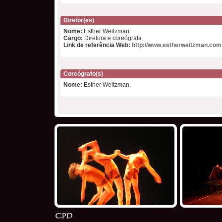
Diretor(es)
Nome:
Esther Weitzman
Cargo:
Diretora e coreógrafa
Link de referência Web:
http://www.estherweitzman.com
Coreógrafo(s)
Nome:
Esther Weitzman.