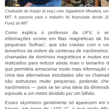
Clodoaldo de Araújo (à esq.) com Jagadeesh Moodera, um
MIT. A parceria para o trabalho foi financiada desde 
Fund, do MIT
Como explica o professor da UFV, o a
informações ocorre em fitas magnéticas de f
pequenas “bolhas”, que são criadas com o us
tamanhos da ordem de centenas de nanômetros.
chamadas de domínios magnéticos e muitos es
realizados para reduzir ainda mais o tamanho 
que permitiria armazenar muito mais informaçã
Uma das alternativas estudadas são os chama
são estruturas muito pequenas, podendo ch
nanômetros — para se ter uma ideia da dimens
equivale a um metro dividido por um bilhão.
Esses
skyrmions
geralmente só aparecem em t
baixas, em torno de –100 °C, o que ainda dific