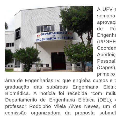
A UFV r
semana,
aprova
de Pó
Engen
(PP
Coor
Aperf
Pessoal
(Cape
primeiro
área de Engenharias IV, que engloba cursos e
graduação das subáreas Engenharia Elétr
Biomédica. A notícia foi recebida “com muita
Departamento de Engenharia Elétrica (DEL),
professor Rodolpho Vilela Alves Neves, um d
comissão organizadora da proposta subme