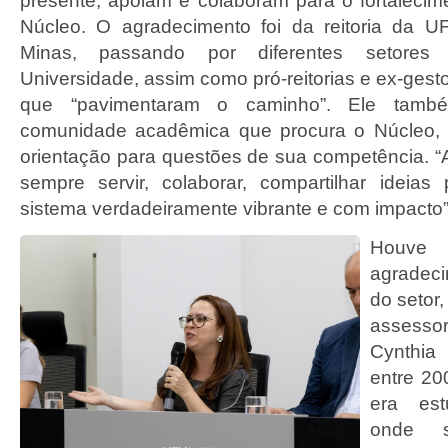
presente, apoiam e colaboram para o fortaleci
Núcleo. O agradecimento foi da reitoria da 
Minas, passando por diferentes setore
Universidade, assim como pró-reitorias e ex-gest
que “pavimentaram o caminho”. Ele també
comunidade acadêmica que procura o Núcleo,
orientação para questões de sua competência. “
sempre servir, colaborar, compartilhar ideia
sistema verdadeiramente vibrante e com impacto”
Hou
agradec
do setor,
assess
Cynthia
entre 20
era es
onde 