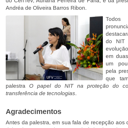
do CenTev, Adriana Ferreira de Faria, e da pres
Andréa de Oliveira Barros Ribon.
Tod
pronun
destaca
do NIT 
evoluçã
em duas
um pou
pela pre
que tam
palestra
O papel do NIT na proteção do co
transferência de tecnologias
.
Agradecimentos
Antes da palestra, em sua fala de recepção aos 