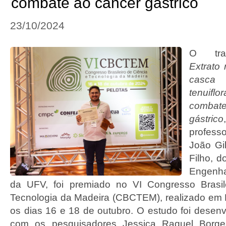
combate ao câncer gástrico
23/10/2024
O trab
Extrato 
casc
tenuifl
comba
gástrico
profess
João Gi
Filho, 
Engenhar
da UFV, foi premiado no VI Congresso Brasil
Tecnologia da Madeira (CBCTEM), realizado em P
os dias 16 e 18 de outubro. O estudo foi desenv
com os pesquisadores Jessica Raquel Borges