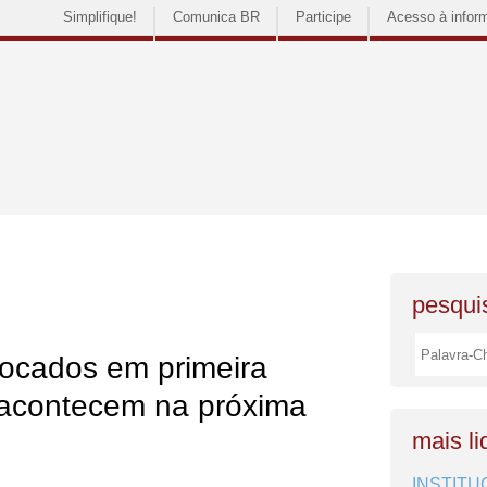
Simplifique!
Comunica BR
Participe
Acesso à infor
pesquis
vocados em primeira
acontecem na próxima
mais li
INSTITU