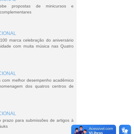
ebe propostas de minicursos e
s complementares
CIONAL
100 marca celebração do aniversário
sidade com muita música nas Quatro
CIONAL
s com melhor desempenho acadêmico
homenagem dos quatros centros de
CIONAL
o prazo para submissões de artigos à
áuks