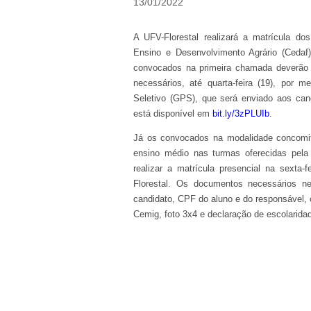
13/01/2022
A UFV-Florestal realizará a matrícula d
Ensino e Desenvolvimento Agrário (Cedaf)
convocados na primeira chamada deverão
necessários, até quarta-feira (19), por
Seletivo (GPS), que será enviado aos can
está disponível em
bit.ly/3zPLUIb
.
Já os convocados na modalidade concomita
ensino médio nas turmas oferecidas pela
realizar a matrícula presencial na sexta
Florestal. Os documentos necessários ne
candidato, CPF do aluno e do responsável, 
Cemig, foto 3x4 e declaração de escolaridad