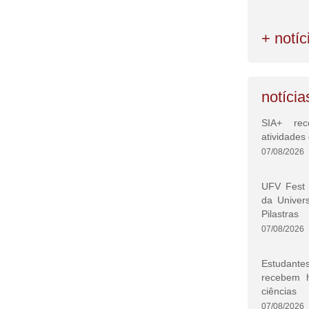
+ notíc
notícia
SIA+ rec
atividade
07/08/2026
UFV Fest 
da Univer
Pilastras
07/08/2026
Estudante
recebem 
ciências
07/08/2026