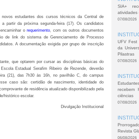
SIA+ rec
atividade
os novos estudantes dos cursos técnicos da Central de
07/08/2026
 a partir da próxima segunda-feira (17). Os candidatos
 encaminhar o
requerimento
,
com os outros documentos
INSTITU
 meio de link do sistema de Gerenciamento de Processo
UFV Fest 
didatos. A documentação exigida por grupo de inscrição
da Univer
Pilastras
07/08/2026
nte, que optarem por cursar as disciplinas básicas do
 Escola Estadual Serafim Ribeiro de Rezende, deverão
-feira (21), das 7h30 às 16h, no pavilhão C, do campus
INSTITU
sse caso são: certidão de nascimento, identidade do
Estudante
comprovante de residência atualizado disponibilizado pela
recebem 
ciências
e/histórico escolar.
07/08/2026
Divulgaç
ão Institucional
INSTITU
Prorrogad
Revista Gl
06/08/2026