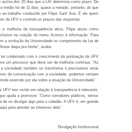
em acima dos 20 dias que a LAI determina como prazo. De
 médio foi de 11 dias, quase a metade, portanto, do que
ve ao trabalho conduzido por Filipe Sant’ Ana. É ele quem
es da UFV e controla os prazos das respostas.
 melhoria da transparência ativa, Filipe atuou como
inclusive na criação do menu
Acesso à informação
. Para
r com a evolução da Universidade no cumprimento da Lei de
orar daqui pra frente”, avalia.
r ter colaborado com o crescimento da pontuação da UFV
ive um processo que deve ser de melhoria contínua. “Ao
a sociedade também se transforma e precisamos estar
 temos de comunicação com a sociedade, podemos sempre
trole exercido por ela sobre a atuação da Universidade”.
 a UFV tem vivido em relação à transparência é relevante,
 que ajuda a promover. “Como servidores públicos, temos
ia de se divulgar algo para o cidadão. A UFV é, em grande
aqui para atender ao interesse dela”.
Divulgação Institucional