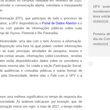
Ela acabou se tornando realidade em fevereiro de 2020,
timular a comunicação aberta, voluntária e transparente
UFV avan
ão.
monitoram
área vulcâ
nformação (DTI), que participou de todo o processo de
05/08/2026
ários, a UFV disponibilizou o
Portal de Dados Abertos
e o
imo com painéis de informações públicas sobre suas
mpi
de Viçosa, Florestal e Rio Paranaíba.
Portaria d
dia da Col
 Universidade, uma aba com o item
Acesso à informação.
04/08/2026
isposição uma lista na qual podem conferir informações
e as suas principais atividades de pesquisa, ensino e
 de contas anuais, informações sobre convênios, receitas
bém estão disponibilizados dados sobre os servidores e
 Nesta mesma aba, foi criada a seção
Participação Social
,
de audiências e consultas públicas e outras formas de
s pela Universidade, dentre elas o
Fale com a UFV
e a
uve uma melhora significativa no tempo de resposta dos
ociedade. As análises indicavam, por exemplo, que, de
formação entrou em vigor, a maio de 2017, o tempo médio