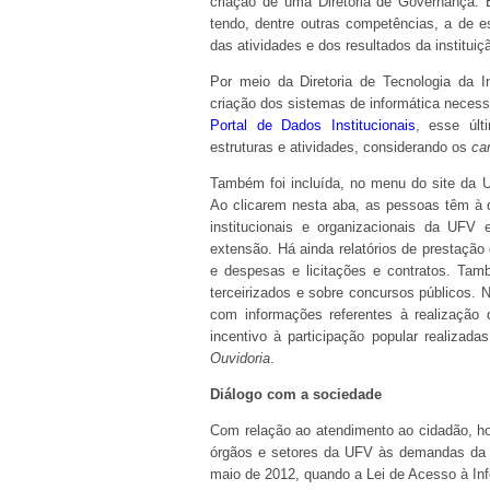
criação de uma Diretoria de Governança. 
tendo, dentre outras competências, a de es
das atividades e dos resultados da instituiç
Por meio da Diretoria de Tecnologia da I
criação dos sistemas de informática necess
Portal de Dados Institucionais
, esse últ
estruturas e atividades, considerando os
ca
Também foi incluída, no menu do site da
Ao clicarem nesta aba, as pessoas têm à d
institucionais e organizacionais da UFV 
extensão. Há ainda relatórios de prestação
e despesas e licitações e contratos. Tam
terceirizados e sobre concursos públicos.
com informações referentes à realização 
incentivo à participação popular realizada
Ouvidoria
.
Diálogo com a sociedade
Com relação ao atendimento ao cidadão, ho
órgãos e setores da UFV às demandas da s
maio de 2012, quando a Lei de Acesso à In