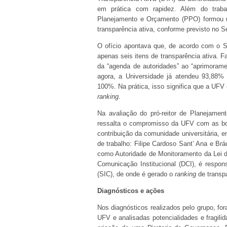
em prática com rapidez. Além do trabal
Planejamento e Orçamento (PPO) formou u
transparência ativa, conforme previsto no S
O ofício apontava que, de acordo com o 
apenas seis itens de transparência ativa. 
da “agenda de autoridades” ao “aprimorame
agora, a Universidade já atendeu 93,88%
100%. Na prática, isso significa que a UFV 
ranking
.
Na avaliação do pró-reitor de Planejamen
ressalta o compromisso da UFV com as bo
contribuição da comunidade universitária, 
de trabalho: Filipe Cardoso Sant’ Ana e Br
como Autoridade de Monitoramento da Lei de
Comunicação Institucional (DCI), é respo
(SIC), de onde é gerado o
ranking
de transpa
Diagnósticos e ações
Nos diagnósticos realizados pelo grupo, fo
UFV e analisadas potencialidades e fragili