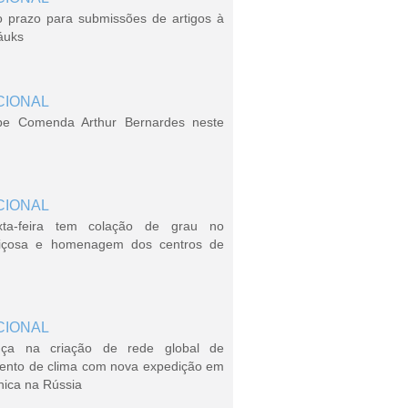
o prazo para submissões de artigos à
áuks
CIONAL
be Comenda Arthur Bernardes neste
CIONAL
xta-feira tem colação de grau no
içosa e homenagem dos centros de
CIONAL
ça na criação de rede global de
ento de clima com nova expedição em
nica na Rússia