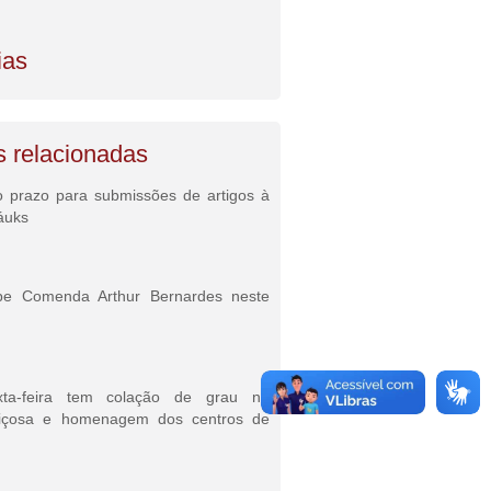
ias
s relacionadas
o prazo para submissões de artigos à
áuks
be Comenda Arthur Bernardes neste
xta-feira tem colação de grau no
içosa e homenagem dos centros de