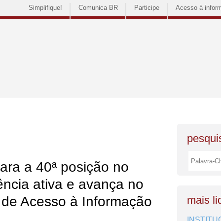
Simplifique!
Comunica BR
Participe
Acesso à infor
pesquis
ara a 40ª posição no
ência ativa e avança no
 de Acesso à Informação
mais li
INSTITU