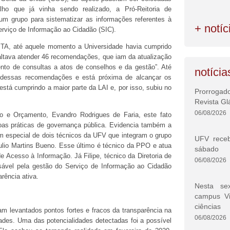
ho que já vinha sendo realizado, a Pró-Reitoria de
m grupo para sistematizar as informações referentes à
+ notíc
erviço de Informação ao Cidadão (SIC).
STA, até aquele momento a Universidade havia cumprido
Faltava atender 46 recomendações, que iam da atualização
nto de consultas a atos de conselhos e da gestão”. Até
notícia
 dessas recomendações e está próxima de alcançar os
está cumprindo a maior parte da LAI e, por isso, subiu no
Prorrogad
Revista Gl
06/08/2026
to e Orçamento, Evandro Rodrigues de Faria, este fato
as práticas de governança pública. Evidencia também a
em especial de dois técnicos da UFV que integram o grupo
UFV rece
áulio Martins Bueno. Esse último é técnico da PPO e atua
sábado
 Acesso à Informação. Já Filipe, técnico da Diretoria de
06/08/2026
nsável pela gestão do Serviço de Informação ao Cidadão
rência ativa.
Nesta se
campus V
ciências
ram levantados pontos fortes e fracos da transparência na
06/08/2026
dades. Uma das potencialidades detectadas foi a possível