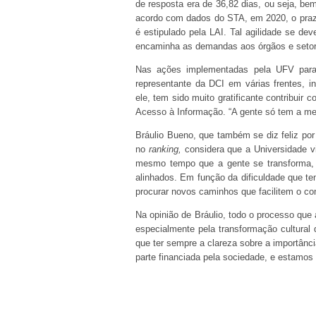
de resposta era de 36,82 dias, ou seja, b
acordo com dados do STA, em 2020, o prazo
é estipulado pela LAI. Tal agilidade se de
encaminha as demandas aos órgãos e setor
Nas ações implementadas pela UFV para a
representante da DCI em várias frentes, 
ele, tem sido muito gratificante contribui
Acesso à Informação. “A gente só tem a melh
Bráulio Bueno, que também se diz feliz po
no
ranking,
considera que a Universidade v
mesmo tempo que a gente se transforma, 
alinhados. Em função da dificuldade que
procurar novos caminhos que facilitem o con
Na opinião de Bráulio, todo o processo que
especialmente pela transformação cultural
que ter sempre a clareza sobre a importânc
parte financiada pela sociedade, e estamos 