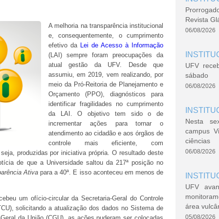
Prorrogad
Revista Gl
A melhoria na transparência institucional
06/08/2026
e, consequentemente, o cumprimento
efetivo da
Lei de Acesso à Informação
INSTITU
(LAI) sempre foram preocupações da
atual gestão da UFV. Desde que
UFV rece
assumiu, em 2019, vem realizando, por
sábado
meio da Pró-Reitoria de Planejamento e
06/08/2026
Orçamento (PPO), diagnósticos para
identificar fragilidades no cumprimento
INSTITU
da LAI. O objetivo tem sido o de
Nesta se
incrementar ações para tornar o
campus V
atendimento ao cidadão e aos órgãos de
ciências
controle mais eficiente, com
06/08/2026
eja, produzidas por iniciativa própria. O resultado deste
tícia de que a Universidade saltou da 217ª posição no
arência Ativa
para a 40ª. E isso aconteceu em menos de
INSTITU
UFV avan
monitoram
ebeu um ofício-circular da Secretaria-Geral do Controle
área vulcâ
TCU), solicitando a atualização dos dados no Sistema de
05/08/2026
a-Geral da União (CGU), as ações puderam ser colocadas