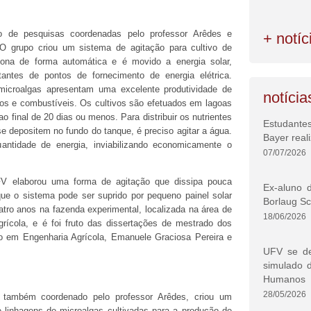
do de pesquisas coordenadas pelo professor Arêdes e
+ notíc
 O grupo criou um sistema de agitação para cultivo de
ona de forma automática e é movido a energia solar,
ntes de pontos de fornecimento de energia elétrica.
icroalgas apresentam uma excelente produtividade de
notícia
os e combustíveis. Os cultivos são efetuados em lagoas
o final de 20 dias ou menos. Para distribuir os nutrientes
Estudantes
se depositem no fundo do tanque, é preciso agitar a água.
Bayer real
ntidade de energia, inviabilizando economicamente o
07/07/2026
FV elaborou uma forma de agitação que dissipa pouca
Ex-aluno 
ue o sistema pode ser suprido por pequeno painel solar
Borlaug Sc
quatro anos na fazenda experimental, localizada na área de
18/06/2026
rícola, e é foi fruto das dissertações de mestrado dos
 em Engenharia Agrícola, Emanuele Graciosa Pereira e
UFV se de
simulado d
Humanos
28/05/2026
 também coordenado pelo professor Arêdes, criou um
e linhagens de microalgas cultivadas para a produção de