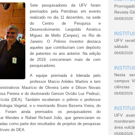
Sete pesquisadores da UFV foram
Prorrogad
premiados pela Petrobras em evento
Revista Gl
realizado no dia 11 dezembro, na sede
06/08/2026
do Centro de Pesquisa e
Desenvolvimento Leopoldo Américo
INSTITU
Miguez de Mello (Cenpes), no Rio de
UFV rece
Janeiro. O
Prêmio Inventor
destaca
sábado
aqueles que contribuíram com depósito
06/08/2026
de patentes no ano anterior. Na edição
de 2019, concorreram mais de cem
pesquisadores.
INSTITU
Nesta se
A equipe premiada é liderada pelo
campus V
professor Marcio Arêdes Martins e tem
ciências
inistrativos Maurício de Oliveira Leite e Dilson Novais
sa Pereira e do doutorando Gerson Ovídio Luz Pedruzi,
06/08/2026
rícola (DEA). Também receberam o prêmio o professor
ologia Vegetal, e o mestrando Bruno Bezerra Vieira, do
INSTITU
a. Foram ainda premiados os pesquisadores do
UFV avan
lar Mendes e Rafael Richard João, que gerenciaram os
monitoram
adas como parte dos resultados de projetos de pesquisas
área vulcâ
tíveis do DEA.
05/08/2026