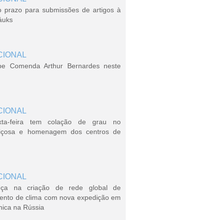
o prazo para submissões de artigos à
áuks
CIONAL
be Comenda Arthur Bernardes neste
CIONAL
xta-feira tem colação de grau no
içosa e homenagem dos centros de
CIONAL
ça na criação de rede global de
ento de clima com nova expedição em
nica na Rússia