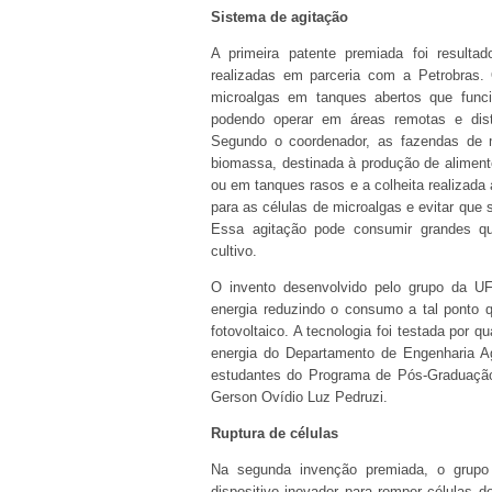
Sistema de agitação
A primeira patente premiada foi resulta
realizadas em parceria com a Petrobras.
microalgas em tanques abertos que funci
podendo operar em áreas remotas e dista
Segundo o coordenador, as fazendas de m
biomassa, destinada à produção de aliment
ou em tanques rasos e a colheita realizada a
para as células de microalgas e evitar que 
Essa agitação pode consumir grandes qua
cultivo.
O invento desenvolvido pelo grupo da U
energia reduzindo o consumo a tal ponto q
fotovoltaico. A tecnologia foi testada por 
energia do Departamento de Engenharia Ag
estudantes do Programa de Pós-Graduação
Gerson Ovídio Luz Pedruzi.
Ruptura de células
Na segunda invenção premiada, o grupo
dispositivo inovador para romper células d