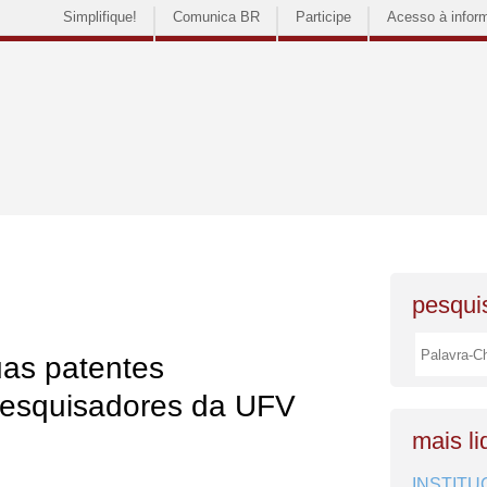
Simplifique!
Comunica BR
Participe
Acesso à infor
pesquis
uas patentes
pesquisadores da UFV
mais li
INSTITU