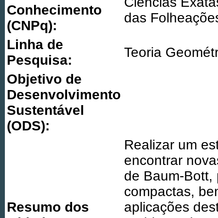
Ciências Exatas
Conhecimento
das Folheaçõe
(CNPq):
Linha de
Teoria Geométr
Pesquisa:
Objetivo de
Desenvolvimento
Sustentável
(ODS):
Realizar um es
encontrar nov
de Baum-Bott,
compactas, be
Resumo dos
aplicações dest