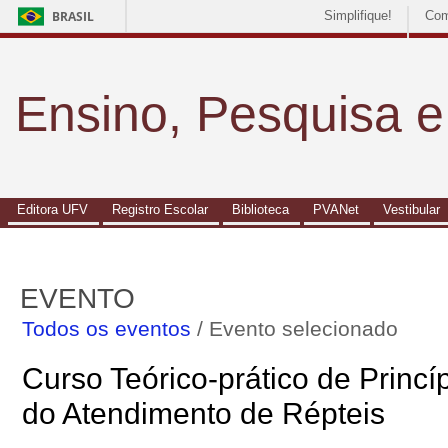
BRASIL
Simplifique!
Com
Ensino, Pesquisa 
Editora UFV
Registro Escolar
Biblioteca
PVANet
Vestibular
EVENTO
Todos os eventos
/ Evento selecionado
Curso Teórico-prático de Princí
do Atendimento de Répteis