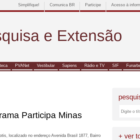
Simplifique!
Comunica BR
Participe
Acesso à infor
squisa e Extensão
oteca
PVANet
Vestibular
Sapiens
Rádio e TV
SIF
Funarb
pesqui
rama Participa Minas
+ ver 
otis, localizado no endereço Avenida Brasil 1877, Bairro