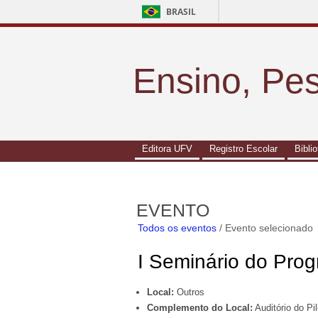
BRASIL
Ensino, Pe
Editora UFV
Registro Escolar
Bibli
EVENTO
Todos os eventos
/ Evento selecionado
I Seminário do Prog
Local:
Outros
Complemento do Local:
Auditório do Pil