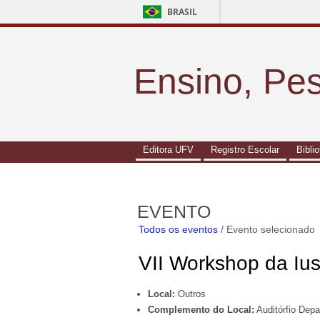
BRASIL
Ensino, Pe
Editora UFV
Registro Escolar
Bibli
EVENTO
Todos os eventos
/ Evento selecionado
VII Workshop da Ius
Local:
Outros
Complemento do Local:
Auditórfio Dep