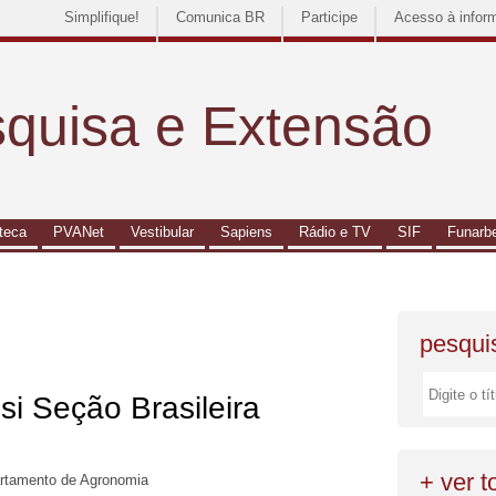
Simplifique!
Comunica BR
Participe
Acesso à infor
squisa e Extensão
oteca
PVANet
Vestibular
Sapiens
Rádio e TV
SIF
Funarb
pesqui
si Seção Brasileira
+ ver 
artamento de Agronomia