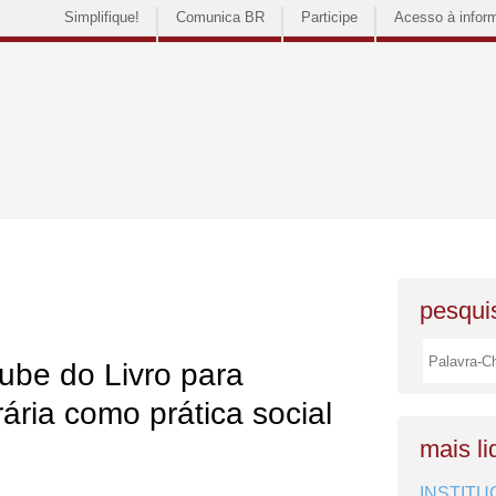
Simplifique!
Comunica BR
Participe
Acesso à infor
pesquis
lube do Livro para
rária como prática social
mais li
INSTITU