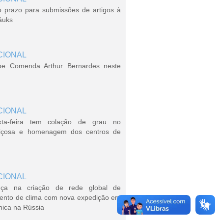
o prazo para submissões de artigos à
áuks
CIONAL
be Comenda Arthur Bernardes neste
CIONAL
xta-feira tem colação de grau no
içosa e homenagem dos centros de
CIONAL
ça na criação de rede global de
ento de clima com nova expedição em
nica na Rússia