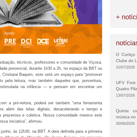
+ notíc
notícia
O Cortiço
Clube do L
aduação, técnicos, professores e comunidade de Viçosa,
31/07/2026
dade presencial, durante 1h30 a 2h, no espaço da BBT ou
o, Cristiane Baquim, este será um espaço para “promover
o pela leitura, mas também daqueles que, porventura,
UFV Fest 
estimulada na infância — e pensam em encontrar um
Quatro Pil
13/07/2026
om a pró-reitora, poderá ser também “uma ferramenta
ra além das telas digitais, desacelerando o tempo e
Quinta cu
a prazerosa e coletiva. Nossa comunidade merece este
música no
sa iniciativa”, afirmou.
30/06/2026
 junho, às 12h30, na BBT. A obra definida para a primeira