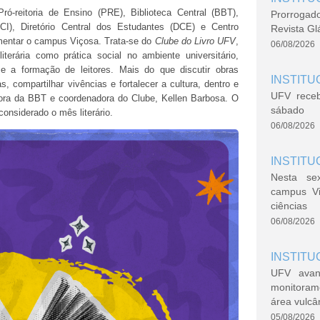
ró-reitoria de Ensino (PRE), Biblioteca Central (BBT),
Prorrogad
DCI), Diretório Central dos Estudantes (DCE) e Centro
Revista Gl
mentar o campus Viçosa. Trata-se do
Clube do Livro UFV
,
06/08/2026
iterária como prática social no ambiente universitário,
a e a formação de leitores. Mais do que discutir obras
INSTITU
s, compartilhar vivências e fortalecer a cultura, dentro e
UFV rece
dora da BBT e coordenadora do Clube, Kellen Barbosa. O
sábado
onsiderado o mês literário.
06/08/2026
INSTITU
Nesta se
campus V
ciências
06/08/2026
INSTITU
UFV avan
monitoram
área vulcâ
05/08/2026