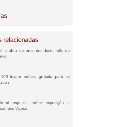
ias
s relacionadas
 é a obra do encontro deste mês do
ivro
100 levará música gratuita para as
astras
ltural especial reúne exposição e
 campus Viçosa