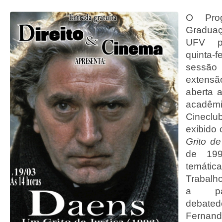
O Pro
Graduaç
UFV pr
quinta-fe
sessão
extens
aberta 
acadêm
Cineclu
exibido 
Grito de
de 199
temáti
Trabalh
a par
debat
Fern