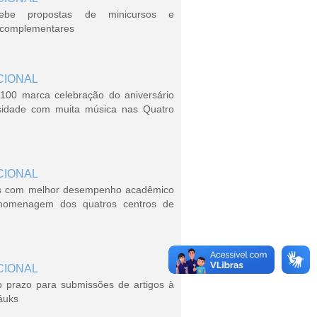
ebe propostas de minicursos e
s complementares
CIONAL
100 marca celebração do aniversário
sidade com muita música nas Quatro
CIONAL
s com melhor desempenho acadêmico
homenagem dos quatros centros de
CIONAL
o prazo para submissões de artigos à
áuks