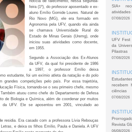
notícia de falecimento, nessa segunda-
SIA+ rec
feira (1º), do professor aposentado e ex-
atividade
aluno Emílio Gomide Loures. Natural de
Rio Novo (MG), ele era formado em
07/08/2026
Agronomia pela UFV, quando ela ainda
se chamava Universidade Rural do
INSTITU
Estado de Minas Gerais (Uremg), onde
UFV Fest 
iniciou suas atividades como docente,
da Univer
em 1955.
Pilastras
Segundo a Associação dos Ex-Alunos
07/08/2026
da UFV, da qual foi presidente de 1986
a 1997, o professor Emílio deixa
INSTITU
Como estudante, foi um exímio atleta da natação e do polo
Estudante
m grandes competições pelo país. Por essa trajetória,
recebem 
ducação Física, tornando-se o seu primeiro chefe, mesmo
ciências
. Também atuou como chefe do Departamento de Defesa
07/08/2026
ituto de Biologia e Química, além de coordenar por muitos
 da UFV. Ele se aposentou em 2001, vinculado ao
INSTITU
Prorrogad
de residia. Era casado com a professora Lívia Rebouças
Revista Gl
Letras, e deixa os filhos Emílio, Paula e Daniela. A UFV
06/08/2026