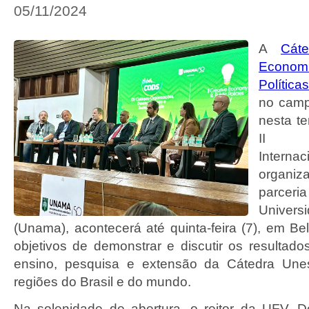
05/11/2024
A
Cát
Econo
Política
no campu
nesta te
II C
Interna
organi
parc
Univers
(Unama), acontecerá até quinta-feira (7), em Be
objetivos de demonstrar e discutir os resultado
ensino, pesquisa e extensão da Cátedra Une
regiões do Brasil e do mundo.
Na solenidade de abertura, o reitor da UFV, 