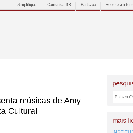
Simplifique!
Comunica BR
Participe
Acesso à infor
pesquis
senta músicas de Amy
a Cultural
mais li
INSTITU