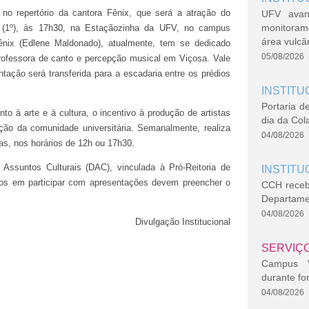
 repertório da cantora Fênix, que será a atração do
UFV avan
monitoram
ra (1º), às 17h30, na Estaçãozinha da UFV, no campus
área vulcâ
ix (Edlene Maldonado), atualmente, tem se dedicado
05/08/2026
ofessora de canto e percepção musical em Viçosa. Vale
ação será transferida para a escadaria entre os prédios
INSTITU
Portaria d
to à arte e à cultura, o incentivo à produção de artistas
dia da Col
ção da comunidade universitária. Semanalmente, realiza
04/08/2026
ras, nos horários de 12h ou 17h30.
Assuntos Culturais (DAC), vinculada à Pró-Reitoria de
INSTITU
ados em participar com apresentações devem preencher o
CCH recebe
Departame
04/08/2026
Divulgação Institucional
SERVIÇ
Campus Vi
durante fo
04/08/2026