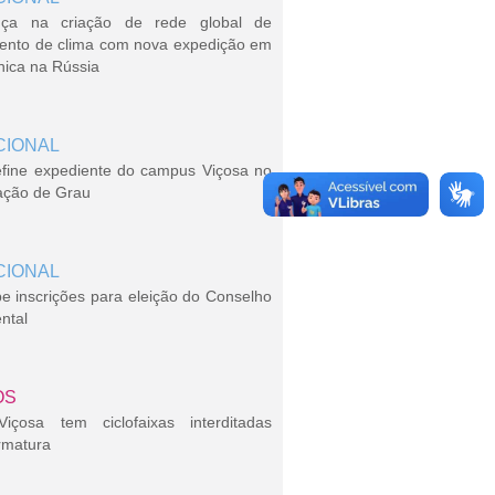
ça na criação de rede global de
ento de clima com nova expedição em
nica na Rússia
CIONAL
efine expediente do campus Viçosa no
ação de Grau
CIONAL
 inscrições para eleição do Conselho
ntal
OS
çosa tem ciclofaixas interditadas
rmatura