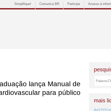
Simplifique!
Comunica BR
Participe
Acesso à infor
pesquis
raduação lança Manual de
rdiovascular para público
mais li
INSTITU