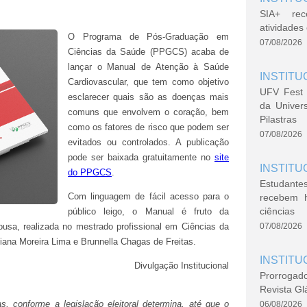
SIA+ rec
atividade
O Programa de Pós-Graduação em
07/08/2026
Ciências da Saúde (PPGCS) acaba de
lançar o Manual de Atenção à Saúde
INSTITU
Cardiovascular, que tem como objetivo
UFV Fest 
esclarecer quais são as doenças mais
da Univer
comuns que envolvem o coração, bem
Pilastras
como os fatores de risco que podem ser
07/08/2026
evitados ou controlados. A publicação
pode ser baixada gratuitamente no
site
INSTITU
do PPGCS
.
Estudante
Com linguagem de fácil acesso para o
recebem 
ciências
público leigo, o Manual é fruto da
ousa, realizada no mestrado profissional em Ciências da
07/08/2026
ana Moreira Lima e Brunnella Chagas de Freitas.
INSTITU
Divulgação Institucional
Prorrogad
Revista Gl
tas, conforme a legislação eleitoral determina, até que o
06/08/2026