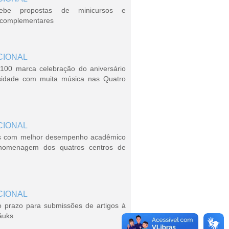
ebe propostas de minicursos e
s complementares
CIONAL
100 marca celebração do aniversário
sidade com muita música nas Quatro
CIONAL
s com melhor desempenho acadêmico
homenagem dos quatros centros de
CIONAL
o prazo para submissões de artigos à
áuks