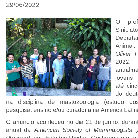
29/06/2022
O prof
Siniciat
Departa
Animal,
Oliver
2022
anualm
jovens 
até cin
do dout
na disciplina de mastozoologia (estudo d
pesquisa, ensino e/ou curadoria na América Latin
O anúncio aconteceu no dia 21 de junho, duran
anual da
American Society of Mammalogists
(Arizona), nos Estados Unidos. Guilherme é o pr