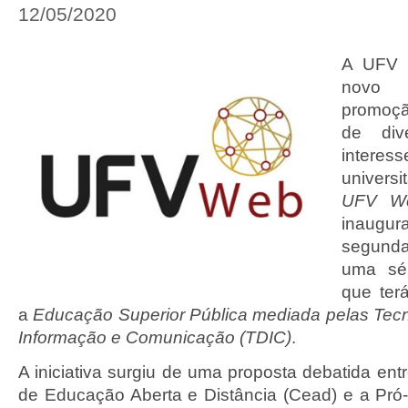
12/05/2020
A UFV d
novo 
promoç
de div
interes
univers
UFV W
inaugu
segunda
uma sér
que ter
a
Educação Superior Pública mediada pelas Tecno
Informação e Comunicação (TDIC)
.
A iniciativa surgiu de uma proposta debatida en
de Educação Aberta e Distância (Cead) e a Pró-