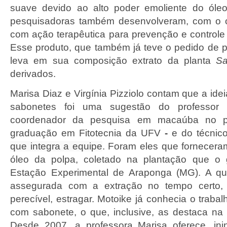
suave devido ao alto poder emoliente do ól
pesquisadoras também desenvolveram, com o 
com ação terapêutica
para prevenção e controle
Esse produto,
que também já teve o pedido de p
leva em sua
c
omposição extrato da planta
Sa
derivados.
Marisa Diaz e Virgínia Pizziolo contam que a id
sabonetes foi uma sugestão do professor 
coordenador da pesquisa em macaúba no p
graduação em Fitotecnia da UFV
-
e do técnic
que integra a equipe
. Foram eles que fornecera
óleo da polpa, coletado na plantação que o
Estação Experimental de Araponga (MG). A qu
assegurada com a extração no tempo certo, 
perecível, estragar. Motoike já conhecia o traba
com sabonete, o que, inclusive, as destaca na
Desde 2007, a professora Marisa oferece, ini