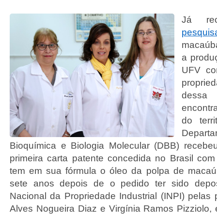
Já rec
pesquis
macaúba
a produç
UFV co
propri
dess
encont
do terri
Depa
Bioquímica e Biologia Molecular (DBB) recebe
primeira carta patente concedida no Brasil c
tem em sua fórmula o óleo da polpa de macaúb
sete anos depois de o pedido ter sido deposi
Nacional da Propriedade Industrial (INPI) pelas
Alves Nogueira Diaz e Virgínia Ramos Pizziolo,